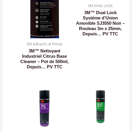
3M DUAL LOCK
3M™ Dual Lock
Système d’Union
Amovible SJ3550 Noir –
Rouleau 3m x 25mm,
Depuis… PV TTC
3M Adhesifs et Primer
3M™ Nettoyant
Industriel Citrus Base
Cleaner – Pot de 500ml,
Depuis… PV TTC