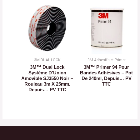
3M DUAL LOCK
3M Adhesifs et Primer
3M™ Dual Lock
3M™ Primer 94 Pour
Système D’Union
Bandes Adhésives – Pot
Amovible SJ3550 Noir –
De 240ml, Depuis… PV
Rouleau 3m X 25mm,
TTC
Depuis… PV TTC