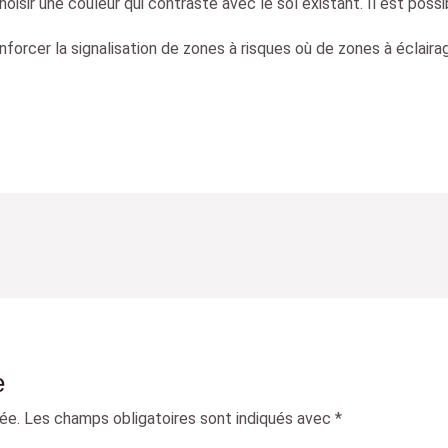
hoisir une couleur qui contraste avec le sol existant. Il est possi
nforcer la signalisation de zones à risques où de zones à éclaira
e
ée.
Les champs obligatoires sont indiqués avec
*