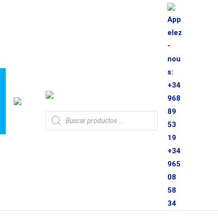
App
elez
-
nou
s:
+34
968
89
Recherche
de
53
produits
19
+34
965
08
58
34