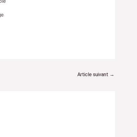
ble
ge
Article suivant
→