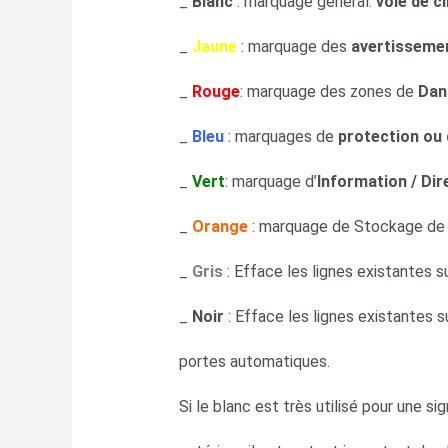
_
Blanc
: marquage général:
voie de c
_
Jaune
: marquage des
avertisseme
_
Rouge
: marquage des zones de
Dang
_
Bleu
: marquages de
protection ou 
_
Vert
: marquage d’
Information / Dir
_
Orange
: marquage de Stockage d
_
Gris
: Efface les lignes existantes s
_
Noir
: Efface les lignes existantes s
portes automatiques.
Si le blanc est très utilisé pour une si