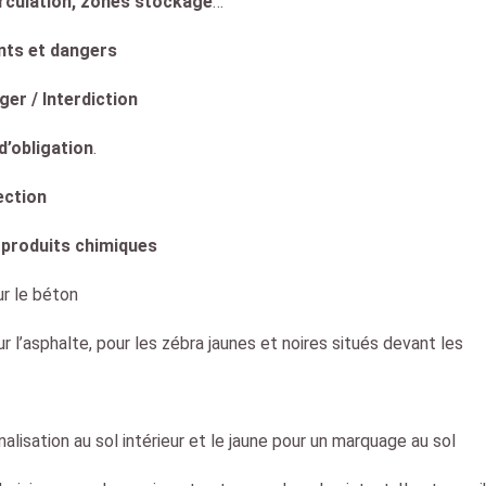
irculation, zones stockage
…
nts et dangers
er / Interdiction
d’obligation
.
ection
e
produits chimiques
ur le béton
ur l’asphalte, pour les zébra jaunes et noires situés devant les
gnalisation au sol intérieur et le jaune pour un marquage au sol