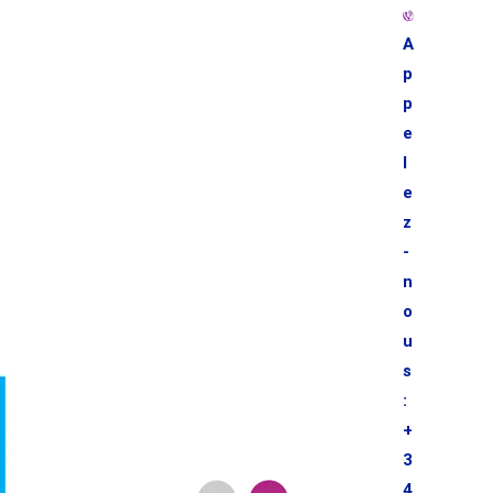
A
p
p
e
l
e
z
-
n
o
u
s
:
+
3
4