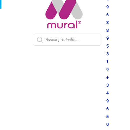
9
6
8
8
Recherche
9
de
produits
5
3
1
9
+
3
4
9
6
5
0