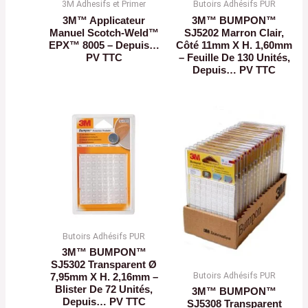
3M Adhesifs et Primer
Butoirs Adhésifs PUR
3M™ Applicateur
3M™ BUMPON™
Manuel Scotch-Weld™
SJ5202 Marron Clair,
EPX™ 8005 – Depuis…
Côté 11mm X H. 1,60mm
PV TTC
– Feuille De 130 Unités,
Depuis… PV TTC
Butoirs Adhésifs PUR
3M™ BUMPON™
SJ5302 Transparent Ø
Butoirs Adhésifs PUR
7,95mm X H. 2,16mm –
Blister De 72 Unités,
3M™ BUMPON™
Depuis… PV TTC
SJ5308 Transparent