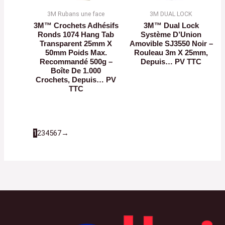
3M Rubans une face
3M DUAL LOCK
3M™ Crochets Adhésifs
3M™ Dual Lock
Ronds 1074 Hang Tab
Système D’Union
Transparent 25mm X
Amovible SJ3550 Noir –
50mm Poids Max.
Rouleau 3m X 25mm,
Recommandé 500g –
Depuis… PV TTC
Boîte De 1.000
Crochets, Depuis… PV
TTC
1
2
3
4
5
6
7
→