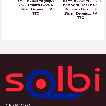
3M™ Ruban Vinylique
TESA® Ruban Premium
764 – Rouleau 33m X
TESABAND 4671 Fluo –
50mm, Depuis… PV
Rouleaux De 25m X
TTC
25mm, Depuis… PV
TTC
NIF: B53219374