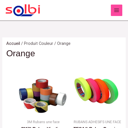
Aller
au
contenu
Accueil
/ Produit Couleur / Orange
Orange
3M Rubans une face
RUBANS ADHESIFS UNE FACE